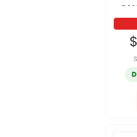
SAN
26X
$
D