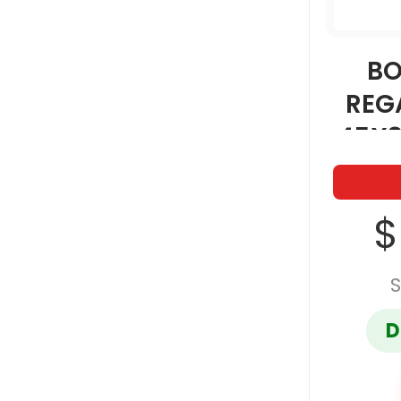
BO
REG
45X3
$
S
D