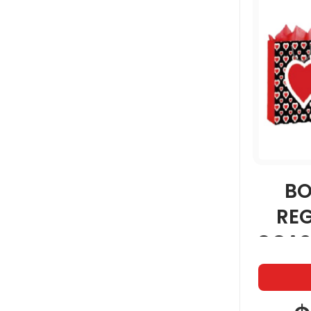
BO
RE
OCAS