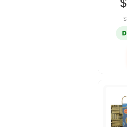
$
S
D