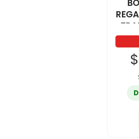
BO
REGA
TRA
17X
$
D