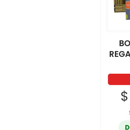
BO
REG
$
D