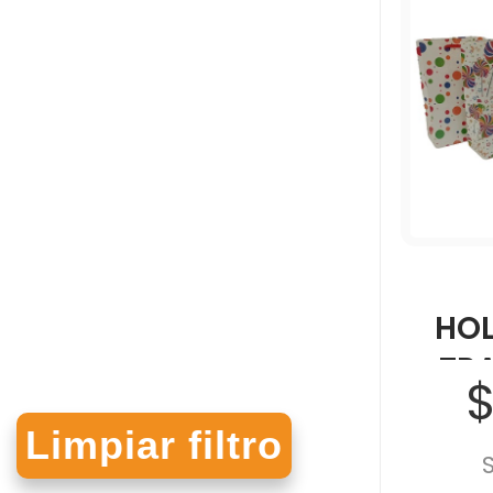
HO
TR
$