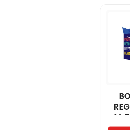
BO
REG
22.