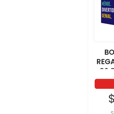
BO
REG
36.
$
S