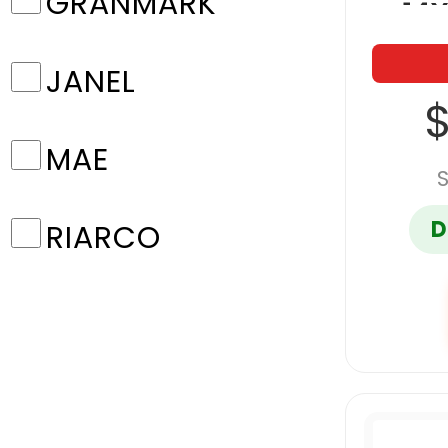
GRANMARK
14
JANEL
$
MAE
D
RIARCO