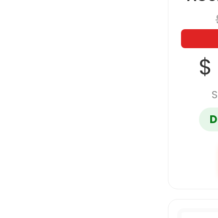
$
S
D