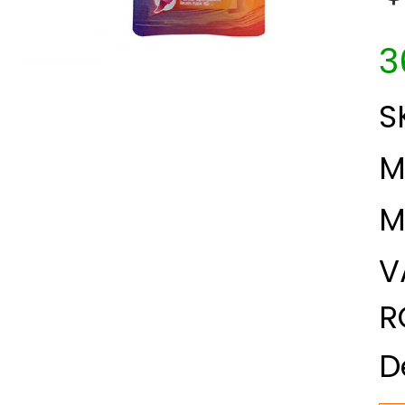
3
S
M
M
V
R
D