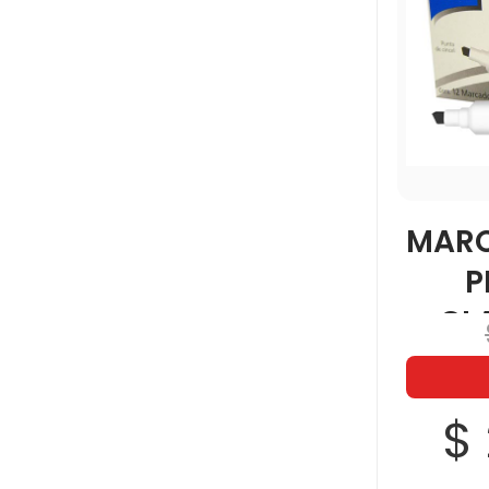
MARC
P
CL
$