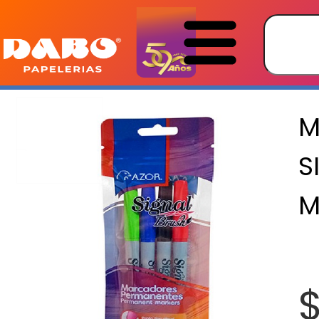
M
S
M