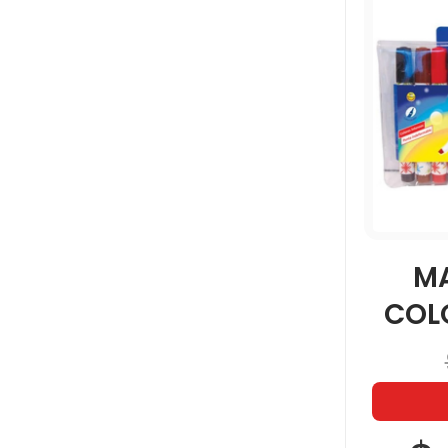
M
COLO