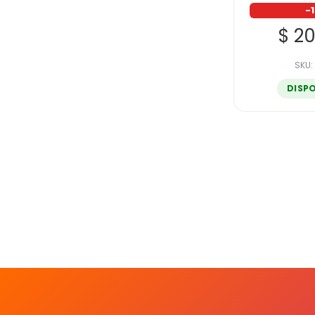
-
$ 2
SKU:
DISP