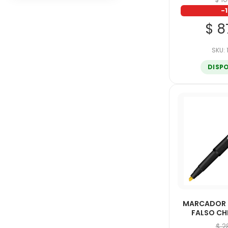
TEXTLINER 46
-
$ 8
UNIBALL
SKU:
DISP
MARCADOR P
FALSO CH
$ 2