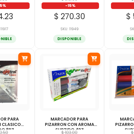
15%
-15%
4.23
$ 270.30
$ 
 11917
SKU: 11949
SK
ONIBLE
DISPONIBLE
DI
OR PARA
MARCADOR PARA
MARC
N CLASICO
PIZARRON CON AROMA
PIZARRO
DO 8PZ
SURTIDO 4PZ
SUR
80.50
$ 103.00
$