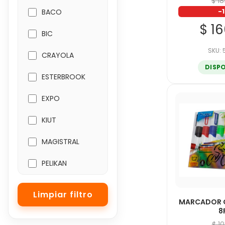
$ 1
-
BACO
$ 1
BIC
SKU:
CRAYOLA
DISP
ESTERBROOK
EXPO
KIUT
MAGISTRAL
PELIKAN
SHARPIE
MARCADOR G
SIGNAL
8
$ 1