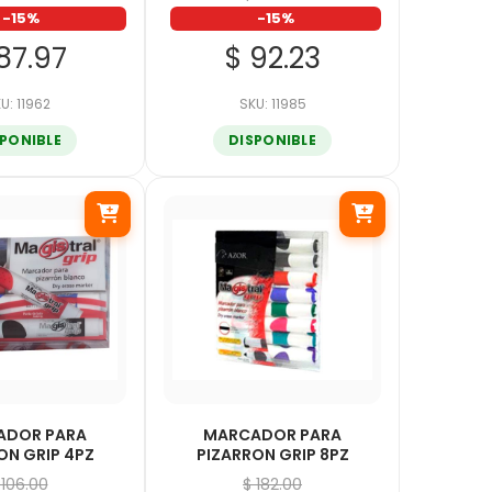
-15%
-15%
87.97
$ 92.23
U: 11962
SKU: 11985
SPONIBLE
DISPONIBLE
ADOR PARA
MARCADOR PARA
ON GRIP 4PZ
PIZARRON GRIP 8PZ
 106.00
$ 182.00