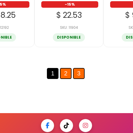
15%
-15%
08.25
$ 22.53
$ 
 12192
SKU: 11904
SK
ONIBLE
DISPONIBLE
DI
1
2
3