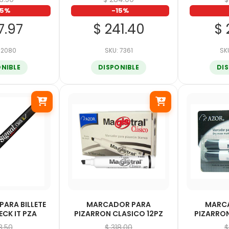
15%
-15%
7.97
$ 241.40
$ 
 12080
SKU: 7361
SK
ONIBLE
DISPONIBLE
DI
ARA BILLETE
MARCADOR PARA
MARC
ECK IT PZA
PIZARRON CLASICO 12PZ
PIZARRON
8.50
$ 318.00
$