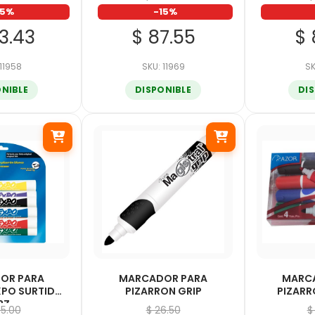
15%
-15%
53.43
$ 87.55
$ 
 11958
SKU: 11969
SK
ONIBLE
DISPONIBLE
DI
OR PARA
MARCADOR PARA
MARC
XPO SURTIDO
PIZARRON GRIP
PIZARR
PZ
45.00
$ 26.50
$