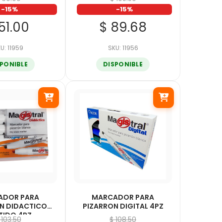
-15%
-15%
51.00
$ 89.68
U: 11959
SKU: 11956
SPONIBLE
DISPONIBLE
ADOR PARA
MARCADOR PARA
N DIDACTICO
PIZARRON DIGITAL 4PZ
TIDO 4PZ
 103.50
$ 108.50