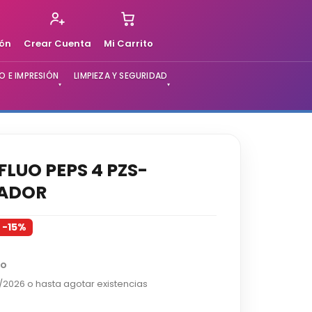
ión
Crear Cuenta
Mi Carrito
 E IMPRESIÓN
LIMPIEZA Y SEGURIDAD
▾
▾
LUO PEPS 4 PZS-
ADOR
a -15%
do
2/2026 o hasta agotar existencias