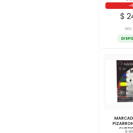
-
$ 2
SKU:
DISP
MARCAD
PIZARRO
SURTI
$ 1