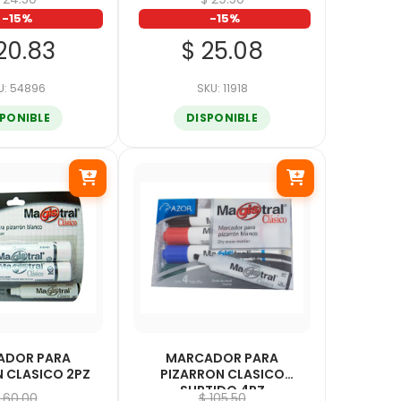
-15%
-15%
20.83
$ 25.08
U: 54896
SKU: 11918
SPONIBLE
DISPONIBLE
ADOR PARA
MARCADOR PARA
 CLASICO 2PZ
PIZARRON CLASICO
SURTIDO 4PZ
 60.00
$ 105.50