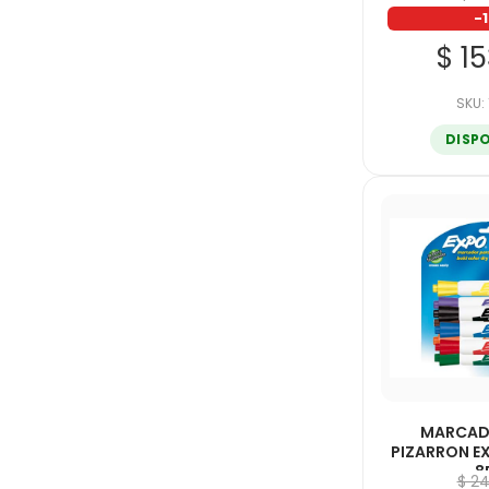
-
$ 1
SKU:
DISP
MARCAD
PIZARRON E
8
$ 2