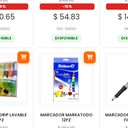
89.00
$ 64.50
$
15%
-15%
60.65
$ 54.83
$ 
 56892
SKU: 56893
SK
ONIBLE
DISPONIBLE
DI
RIP LAVABLE
MARCADOR MARKATODO
MARCADOR
PZ
12PZ
F
03.50
$ 284.00
$