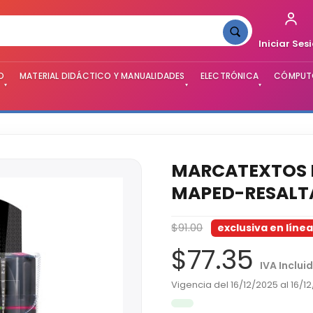
Iniciar Ses
O
MATERIAL DIDÁCTICO Y MANUALIDADES
ELECTRÓNICA
CÓMPUTO
▾
▾
▾
MARCATEXTOS F
MAPED-RESALT
$91.00
exclusiva en líne
$77.35
IVA Inclui
Vigencia del 16/12/2025 al 16/1