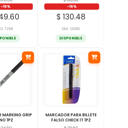
 176.00
$ 153.50
-15%
-15%
149.60
$ 130.48
U: 7298
SKU: 12085
SPONIBLE
DISPONIBLE
 MARKING GRIP
MARCADOR PARA BILLETE
INO 1PZ
FALSO CHECK IT 1PZ
 24.50
$ 29.50