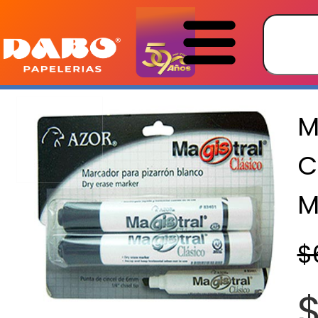
M
C
M
$
$