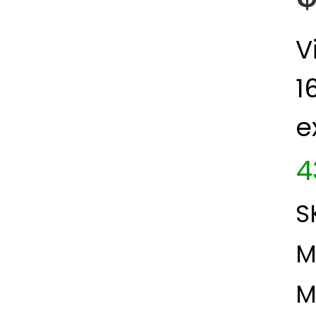
V
1
e
4
S
M
M