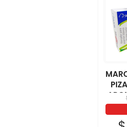
MARC
PIZ
ARO
$