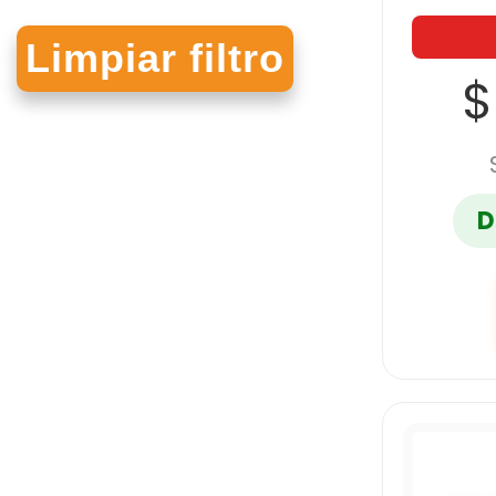
PELIKAN
$
PILOT
D
SHARPIE
SIGNAL
STAEDTLER