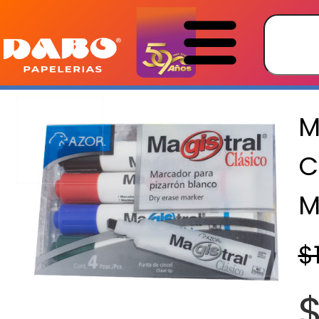
M
C
M
$