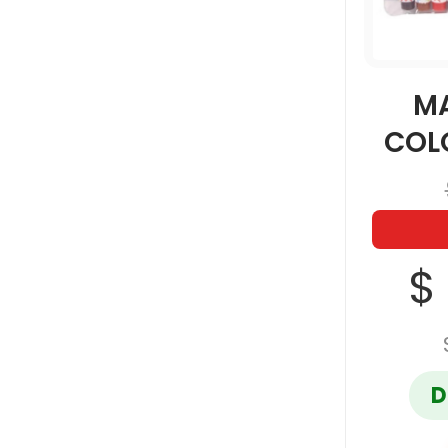
M
COLO
$
D