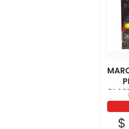
MARC
P
CLAS
$