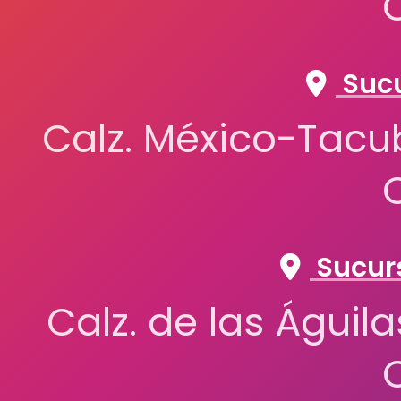
Sucu
Calz. México-Tacub
Sucurs
Calz. de las Águil