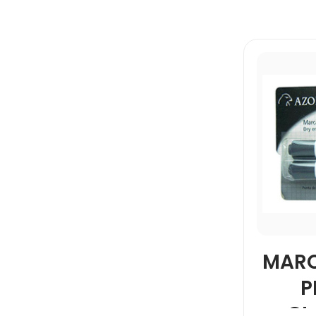
MARC
P
CL