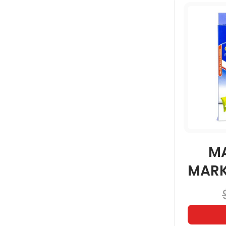
M
MARK