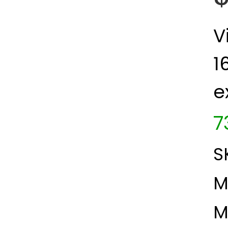
V
1
e
7
S
M
M